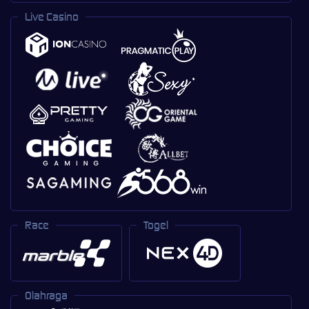
Live Casino
Race
Togel
Olahraga