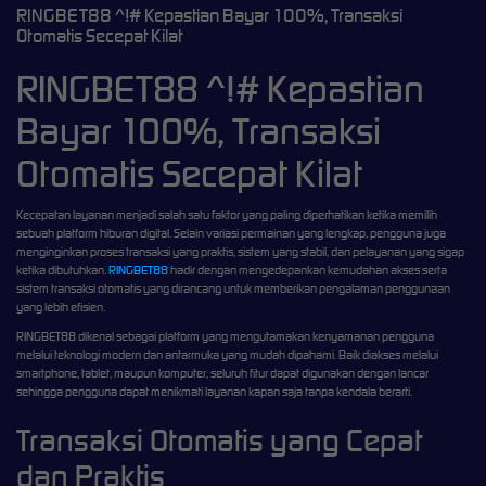
RINGBET88 ^!# Kepastian Bayar 100%, Transaksi
Otomatis Secepat Kilat
RINGBET88 ^!# Kepastian
Bayar 100%, Transaksi
Otomatis Secepat Kilat
Kecepatan layanan menjadi salah satu faktor yang paling diperhatikan ketika memilih
sebuah platform hiburan digital. Selain variasi permainan yang lengkap, pengguna juga
menginginkan proses transaksi yang praktis, sistem yang stabil, dan pelayanan yang sigap
ketika dibutuhkan.
RINGBET88
hadir dengan mengedepankan kemudahan akses serta
sistem transaksi otomatis yang dirancang untuk memberikan pengalaman penggunaan
yang lebih efisien.
RINGBET88 dikenal sebagai platform yang mengutamakan kenyamanan pengguna
melalui teknologi modern dan antarmuka yang mudah dipahami. Baik diakses melalui
smartphone, tablet, maupun komputer, seluruh fitur dapat digunakan dengan lancar
sehingga pengguna dapat menikmati layanan kapan saja tanpa kendala berarti.
Transaksi Otomatis yang Cepat
dan Praktis