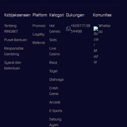
Kebijaksanaan
Platform
Kategori
Dukungan
Komunitas
Tentang
Promosi
Hot
+62877138
Whatsa
RINGBET
Games
54498
pp
Loyalty
Pusat Bantuan
Slots
Referral
Responsible
Live
Gambling
Casino
Syarat dan
Race
Ketentuan
Togel
Olahraga
Crash
Game
Arcade
E-Sports
Sabung
Ayam