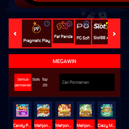
i
i
i
i
i
Facha
Fat Panda
Slot88 x PP
PG Soft
Pragmatic Play
MEGAWIN
Semua
Slots
Top
permainan
20
Candy Paradise 2048
Mahjong Hit +
Mahjong Hit
Mahjong Hit 2
Crazy Mahjong