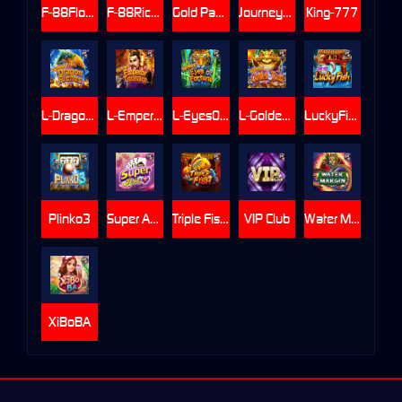
F-88Flower(H5)
F-88Riches(H5)
Gold Panda(H5)
JourneyToTheWest
King-777
L-DragonRiches
L-EmperorTreasure
L-EyesOfFortune
L-GoldenToad
LuckyFish
Plinko3
Super Ace+
Triple Fish(H5)
VIP Club
Water Margin(H5)
XiBoBA