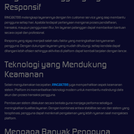
Responsif
RINGBET88 melengkapi layanannya dengan tim customer service yang siap membantu
pengguna setiap hari. Apabila terdapat pertanyaan mengenai proses pendaftaran,
transaksi, maupun penggunaan fitur, tim layanan pelanggan dapat memberikan bantuan
secara cepat dan profesional.
Respons yang sigap menjadi salah satu faktor yang meningkatkan kenyamanan
pengguna. Dengan dukungan layanan yang mudah dihubungi, setiap kendala dapat
ditangani lebih efisien sehingga aktivitas di platform dapat kembali berjalan dengan lancar.
Teknologi yang Mendukung
Keamanan
Selain mengutamakan kecepatan,
RINGBET88
juga memperhatikan aspek keamanan
sistem. Platform ini memanfaatkan teknologi modern untuk membantu melindungi data
akun dan proses transaksi pengguna.
Pembaruan sistem dilakukan secara berkala guna menjaga performa sekaligus
meningkatkan kualitas layanan. Dengan kombinasi antara stabilitas server dan sistem yang
teroptimasi, pengguna dapat menikmati pengalaman yang lebih nyaman saat mengakses
platform.
Mengapa Banyak Pengguna